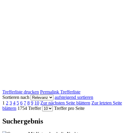
Trefferliste drucken
Permalink Trefferliste
Sortieren nach
aufsteigend sortieren
1
2
3
4
5
6
7
8
9
10
Zur nächsten Seite blättern
Zur letzten Seite
blättern
1754 Treffer
Treffer pro Seite
Suchergebnis