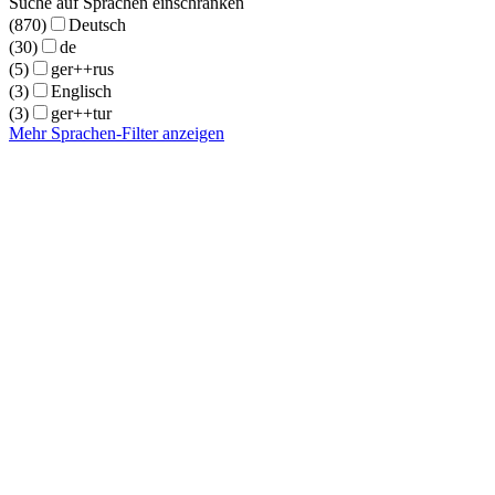
Suche auf Sprachen einschränken
(870)
Deutsch
(30)
de
(5)
ger++rus
(3)
Englisch
(3)
ger++tur
Mehr Sprachen-Filter anzeigen