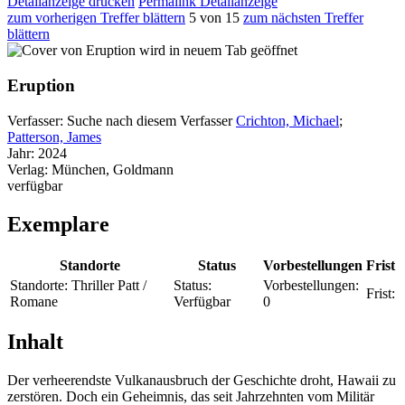
Detailanzeige drucken
Permalink Detailanzeige
zum vorherigen Treffer blättern
5 von 15
zum nächsten Treffer
blättern
wird in neuem Tab geöffnet
Eruption
Verfasser:
Suche nach diesem Verfasser
Crichton, Michael
;
Patterson, James
Jahr:
2024
Verlag:
München, Goldmann
verfügbar
Exemplare
Standorte
Status
Vorbestellungen
Frist
Standorte:
Thriller Patt /
Status:
Vorbestellungen:
Frist:
Romane
Verfügbar
0
Inhalt
Der verheerendste Vulkanausbruch der Geschichte droht, Hawaii zu
zerstören. Doch ein Geheimnis, das seit Jahrzehnten vom Militär