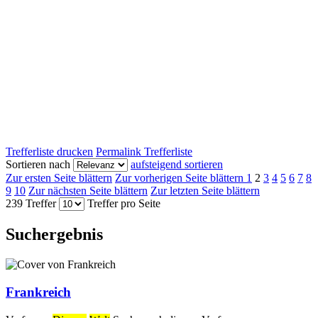
Trefferliste drucken
Permalink Trefferliste
Sortieren nach
aufsteigend sortieren
Zur ersten Seite blättern
Zur vorherigen Seite blättern
1
2
3
4
5
6
7
8
9
10
Zur nächsten Seite blättern
Zur letzten Seite blättern
239 Treffer
Treffer pro Seite
Suchergebnis
Frankreich