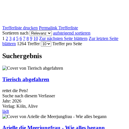
Trefferliste drucken
Permalink Trefferliste
Sortieren nach
aufsteigend sortieren
1
2
3
4
5
6
7
8
9
10
Zur nächsten Seite blättern
Zur letzten Seite
blättern
1264 Treffer
Treffer pro Seite
Suchergebnis
Tierisch abgefahren
rettet die Pets!
Suche nach diesem Verfasser
Jahr:
2026
Verlag:
Köln, Alive
lädt
Arielle die Meerjungfrau - Wie alles begann