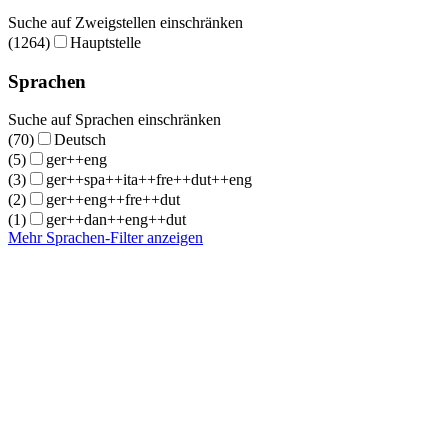
Suche auf Zweigstellen einschränken
(1264)
Hauptstelle
Sprachen
Suche auf Sprachen einschränken
(70)
Deutsch
(5)
ger++eng
(3)
ger++spa++ita++fre++dut++eng
(2)
ger++eng++fre++dut
(1)
ger++dan++eng++dut
Mehr Sprachen-Filter anzeigen