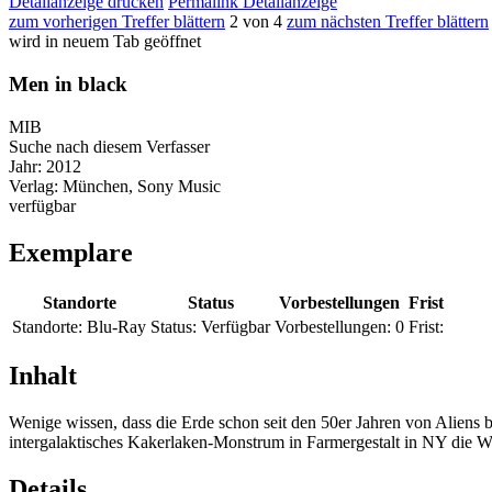
Detailanzeige drucken
Permalink Detailanzeige
zum vorherigen Treffer blättern
2 von 4
zum nächsten Treffer blättern
wird in neuem Tab geöffnet
Men in black
MIB
Suche nach diesem Verfasser
Jahr:
2012
Verlag:
München, Sony Music
verfügbar
Exemplare
Standorte
Status
Vorbestellungen
Frist
Standorte:
Blu-Ray
Status:
Verfügbar
Vorbestellungen:
0
Frist:
Inhalt
Wenige wissen, dass die Erde schon seit den 50er Jahren von Aliens be
intergalaktisches Kakerlaken-Monstrum in Farmergestalt in NY die Wel
Details