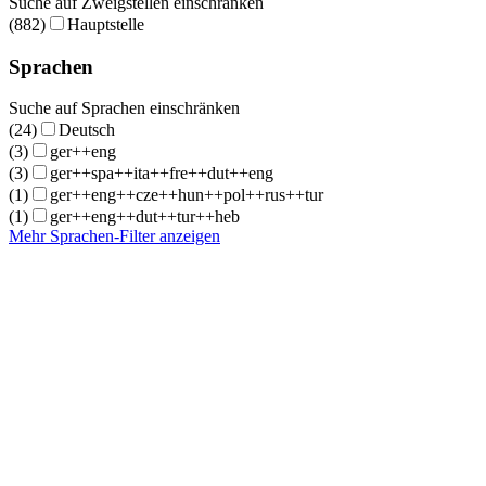
Suche auf Zweigstellen einschränken
(882)
Hauptstelle
Sprachen
Suche auf Sprachen einschränken
(24)
Deutsch
(3)
ger++eng
(3)
ger++spa++ita++fre++dut++eng
(1)
ger++eng++cze++hun++pol++rus++tur
(1)
ger++eng++dut++tur++heb
Mehr Sprachen-Filter anzeigen