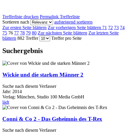
Trefferliste drucken
Permalink Trefferliste
Sortieren nach
aufsteigend sortieren
Zur ersten Seite blättern
Zur vorherigen Seite blättern
71
72
73
74
75
76
77
78
79
80
Zur nächsten Seite blättern
Zur letzten Seite
blättern
882 Treffer
Treffer pro Seite
Suchergebnis
Wickie und die starken Männer 2
Suche nach diesem Verfasser
Jahr:
2014
Verlag:
München, Studio 100 Media GmbH
lädt
Conni & Co 2 - Das Geheimnis des T-Rex
Suche nach diesem Verfasser