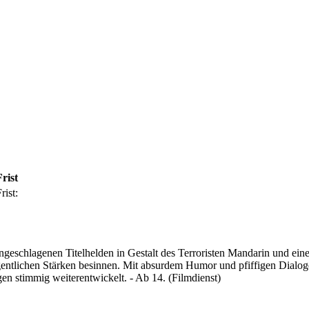
Frist
rist:
h angeschlagenen Titelhelden in Gestalt des Terroristen Mandarin und
 eigentlichen Stärken besinnen. Mit absurdem Humor und pfiffigen Dial
en stimmig weiterentwickelt. - Ab 14. (Filmdienst)