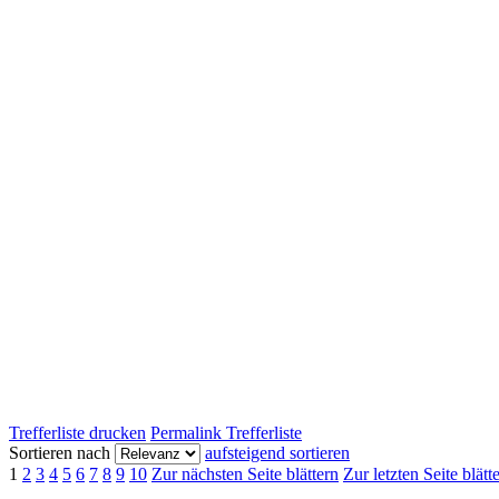
Trefferliste drucken
Permalink Trefferliste
Sortieren nach
aufsteigend sortieren
1
2
3
4
5
6
7
8
9
10
Zur nächsten Seite blättern
Zur letzten Seite blätt