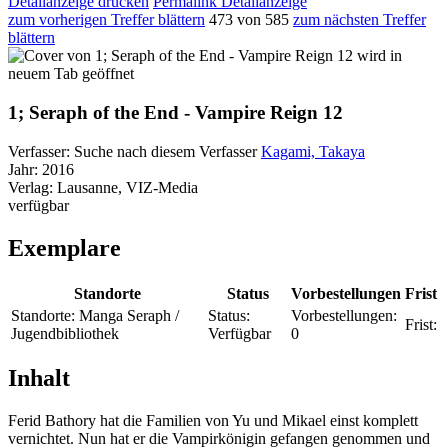
Detailanzeige drucken
Permalink Detailanzeige
zum vorherigen Treffer blättern
473 von 585
zum nächsten Treffer
blättern
wird in
neuem Tab geöffnet
1; Seraph of the End - Vampire Reign 12
Verfasser:
Suche nach diesem Verfasser
Kagami, Takaya
Jahr:
2016
Verlag:
Lausanne, VIZ-Media
verfügbar
Exemplare
Standorte
Status
Vorbestellungen
Frist
Standorte:
Manga Seraph /
Status:
Vorbestellungen:
Frist:
Jugendbibliothek
Verfügbar
0
Inhalt
Ferid Bathory hat die Familien von Yu und Mikael einst komplett
vernichtet. Nun hat er die Vampirkönigin gefangen genommen und