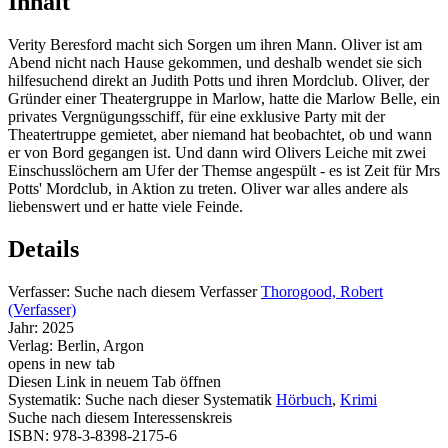
Inhalt
Verity Beresford macht sich Sorgen um ihren Mann. Oliver ist am
Abend nicht nach Hause gekommen, und deshalb wendet sie sich
hilfesuchend direkt an Judith Potts und ihren Mordclub. Oliver, der
Gründer einer Theatergruppe in Marlow, hatte die Marlow Belle, ein
privates Vergnügungsschiff, für eine exklusive Party mit der
Theatertruppe gemietet, aber niemand hat beobachtet, ob und wann
er von Bord gegangen ist. Und dann wird Olivers Leiche mit zwei
Einschusslöchern am Ufer der Themse angespült - es ist Zeit für Mrs
Potts' Mordclub, in Aktion zu treten. Oliver war alles andere als
liebenswert und er hatte viele Feinde.
Details
Verfasser:
Suche nach diesem Verfasser
Thorogood, Robert
(Verfasser)
Jahr:
2025
Verlag:
Berlin, Argon
opens in new tab
Diesen Link in neuem Tab öffnen
Systematik:
Suche nach dieser Systematik
Hörbuch
,
Krimi
Suche nach diesem Interessenskreis
ISBN:
978-3-8398-2175-6