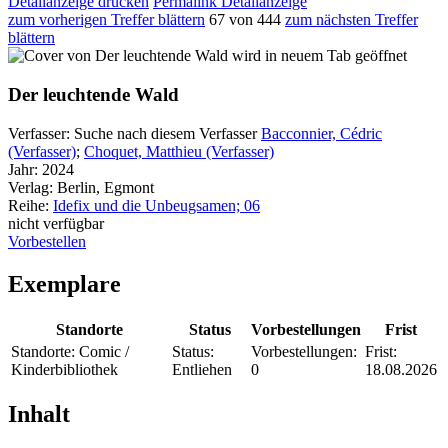
Detailanzeige drucken
Permalink Detailanzeige
zum vorherigen Treffer blättern
67 von 444
zum nächsten Treffer
blättern
wird in neuem Tab geöffnet
Der leuchtende Wald
Verfasser:
Suche nach diesem Verfasser
Bacconnier, Cédric
(Verfasser)
;
Choquet, Matthieu (Verfasser)
Jahr:
2024
Verlag:
Berlin, Egmont
Reihe:
Idefix und die Unbeugsamen; 06
nicht verfügbar
Vorbestellen
Exemplare
Standorte
Status
Vorbestellungen
Frist
Standorte:
Comic /
Status:
Vorbestellungen:
Frist:
Kinderbibliothek
Entliehen
0
18.08.2026
Inhalt