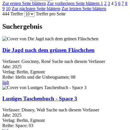
Zur ersten Seite blättern
Zur vorherigen Seite blättern
1
2
3
4
5
6
7
8
9
10
Zur nächsten Seite blättern
Zur letzten Seite blättern
444 Treffer
Treffer pro Seite
Suchergebnis
Die Jagd nach dem grünen Fläschchen
Verfasser:
Goscinny, René
Suche nach diesem Verfasser
Jahr:
2025
Verlag:
Berlin, Egmont
Reihe:
Idefix und die Unbeugsamen; 08
lädt
Lustiges Taschenbuch - Space 3
Verfasser:
Disney, Walt
Suche nach diesem Verfasser
Jahr:
2025
Verlag:
Berlin, Egmont
Reihe:
Space; 03