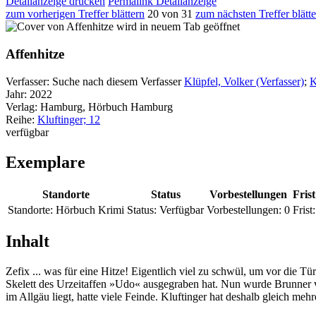
Detailanzeige drucken
Permalink Detailanzeige
zum vorherigen Treffer blättern
20 von 31
zum nächsten Treffer blätt
wird in neuem Tab geöffnet
Affenhitze
Verfasser:
Suche nach diesem Verfasser
Klüpfel, Volker (Verfasser)
;
K
Jahr:
2022
Verlag:
Hamburg, Hörbuch Hamburg
Reihe:
Kluftinger; 12
verfügbar
Exemplare
Standorte
Status
Vorbestellungen
Frist
Standorte:
Hörbuch Krimi
Status:
Verfügbar
Vorbestellungen:
0
Frist:
Inhalt
Zefix ... was für eine Hitze! Eigentlich viel zu schwül, um vor die T
Skelett des Urzeitaffen »Udo« ausgegraben hat. Nun wurde Brunner v
im Allgäu liegt, hatte viele Feinde. Kluftinger hat deshalb gleich meh