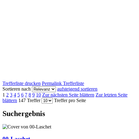
Trefferliste drucken
Permalink Trefferliste
Sortieren nach
aufsteigend sortieren
1
2
3
4
5
6
7
8
9
10
Zur nächsten Seite blättern
Zur letzten Seite
blättern
147 Treffer
Treffer pro Seite
Suchergebnis
00-Laschet