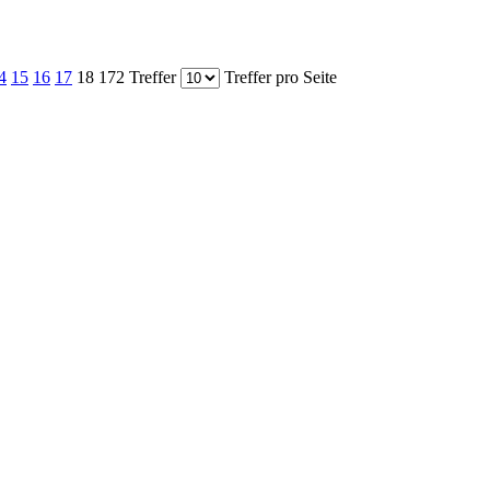
4
15
16
17
18
172 Treffer
Treffer pro Seite