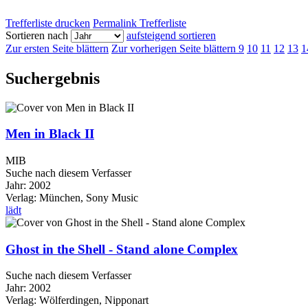
Trefferliste drucken
Permalink Trefferliste
Sortieren nach
aufsteigend sortieren
Zur ersten Seite blättern
Zur vorherigen Seite blättern
9
10
11
12
13
1
Suchergebnis
Men in Black II
MIB
Suche nach diesem Verfasser
Jahr:
2002
Verlag:
München, Sony Music
lädt
Ghost in the Shell - Stand alone Complex
Suche nach diesem Verfasser
Jahr:
2002
Verlag:
Wölferdingen, Nipponart