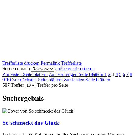
Trefferliste drucken
Permalink Trefferliste
Sortieren nach
aufsteigend sortieren
Zur ersten Seite blättern
Zur vorherigen Seite blättern
1
2
3
4
5
6
7
8
9
10
Zur nächsten Seite blättern
Zur letzten Seite blättern
587 Treffer
Treffer pro Seite
Suchergebnis
So schmeckt das Glück
Verfasser:
Lane, Katharina von der
Suche nach diesem Verfasser