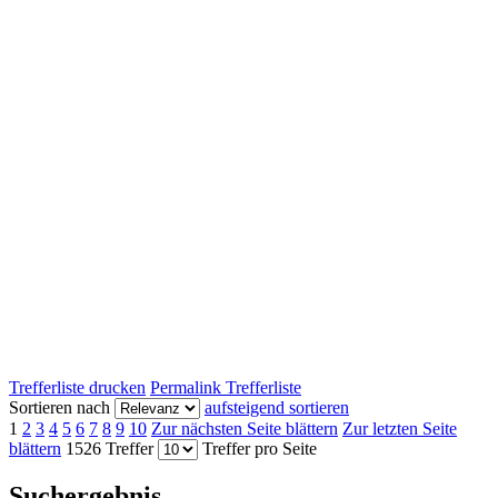
Trefferliste drucken
Permalink Trefferliste
Sortieren nach
aufsteigend sortieren
1
2
3
4
5
6
7
8
9
10
Zur nächsten Seite blättern
Zur letzten Seite
blättern
1526 Treffer
Treffer pro Seite
Suchergebnis