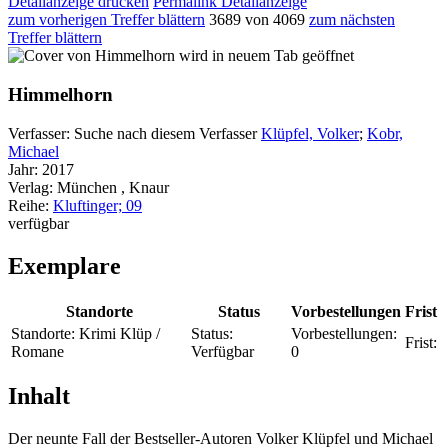
Detailanzeige drucken
Permalink Detailanzeige
zum vorherigen Treffer blättern
3689 von 4069
zum nächsten
Treffer blättern
wird in neuem Tab geöffnet
Himmelhorn
Verfasser:
Suche nach diesem Verfasser
Klüpfel, Volker
;
Kobr,
Michael
Jahr:
2017
Verlag:
München , Knaur
Reihe:
Kluftinger; 09
verfügbar
Exemplare
Standorte
Status
Vorbestellungen
Frist
Standorte:
Krimi Klüp /
Status:
Vorbestellungen:
Frist:
Romane
Verfügbar
0
Inhalt
Der neunte Fall der Bestseller-Autoren Volker Klüpfel und Michael