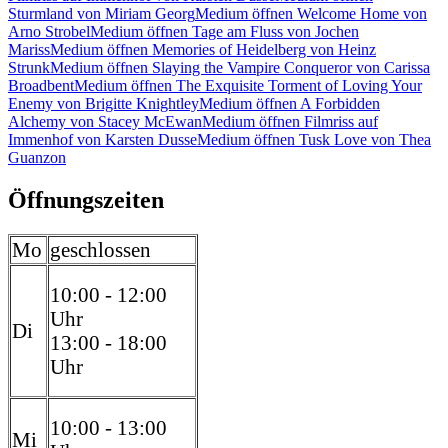
Sturmland von Miriam Georg
Medium öffnen Welcome Home von
Arno Strobel
Medium öffnen Tage am Fluss von Jochen
Mariss
Medium öffnen Memories of Heidelberg von Heinz
Strunk
Medium öffnen Slaying the Vampire Conqueror von Carissa
Broadbent
Medium öffnen The Exquisite Torment of Loving Your
Enemy von Brigitte Knightley
Medium öffnen A Forbidden
Alchemy von Stacey McEwan
Medium öffnen Filmriss auf
Immenhof von Karsten Dusse
Medium öffnen Tusk Love von Thea
Guanzon
Öffnungszeiten
Mo
geschlossen
10:00 - 12:00
Uhr
Di
13:00 - 18:00
Uhr
10:00 - 13:00
Mi