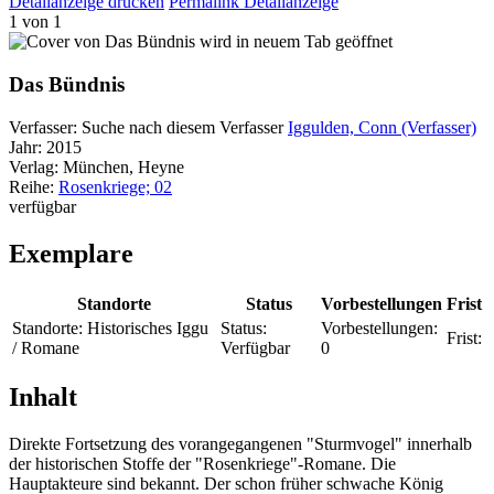
Detailanzeige drucken
Permalink Detailanzeige
1 von 1
wird in neuem Tab geöffnet
Das Bündnis
Verfasser:
Suche nach diesem Verfasser
Iggulden, Conn (Verfasser)
Jahr:
2015
Verlag:
München, Heyne
Reihe:
Rosenkriege; 02
verfügbar
Exemplare
Standorte
Status
Vorbestellungen
Frist
Standorte:
Historisches Iggu
Status:
Vorbestellungen:
Frist:
/ Romane
Verfügbar
0
Inhalt
Direkte Fortsetzung des vorangegangenen "Sturmvogel" innerhalb
der historischen Stoffe der "Rosenkriege"-Romane. Die
Hauptakteure sind bekannt. Der schon früher schwache König