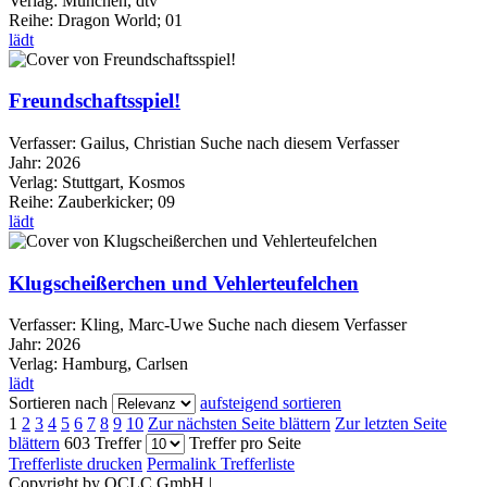
Verlag:
München, dtv
Reihe:
Dragon World; 01
lädt
Freundschaftsspiel!
Verfasser:
Gailus, Christian
Suche nach diesem Verfasser
Jahr:
2026
Verlag:
Stuttgart, Kosmos
Reihe:
Zauberkicker; 09
lädt
Klugscheißerchen und Vehlerteufelchen
Verfasser:
Kling, Marc-Uwe
Suche nach diesem Verfasser
Jahr:
2026
Verlag:
Hamburg, Carlsen
lädt
Sortieren nach
aufsteigend sortieren
1
2
3
4
5
6
7
8
9
10
Zur nächsten Seite blättern
Zur letzten Seite
blättern
603 Treffer
Treffer pro Seite
Trefferliste drucken
Permalink Trefferliste
Copyright by OCLC GmbH
|