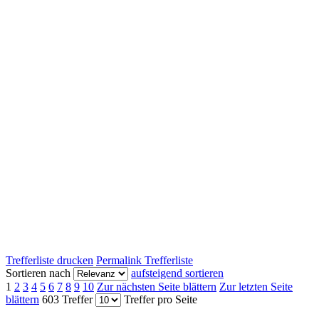
Trefferliste drucken
Permalink Trefferliste
Sortieren nach
aufsteigend sortieren
1
2
3
4
5
6
7
8
9
10
Zur nächsten Seite blättern
Zur letzten Seite
blättern
603 Treffer
Treffer pro Seite