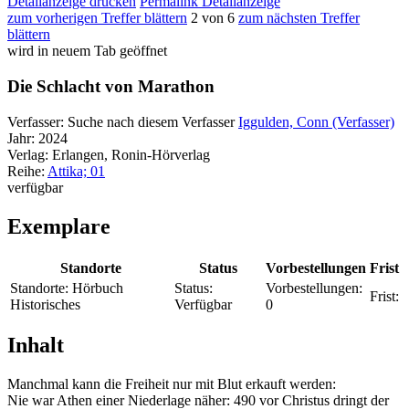
Detailanzeige drucken
Permalink Detailanzeige
zum vorherigen Treffer blättern
2 von 6
zum nächsten Treffer
blättern
wird in neuem Tab geöffnet
Die Schlacht von Marathon
Verfasser:
Suche nach diesem Verfasser
Iggulden, Conn (Verfasser)
Jahr:
2024
Verlag:
Erlangen, Ronin-Hörverlag
Reihe:
Attika; 01
verfügbar
Exemplare
Standorte
Status
Vorbestellungen
Frist
Standorte:
Hörbuch
Status:
Vorbestellungen:
Frist:
Historisches
Verfügbar
0
Inhalt
Manchmal kann die Freiheit nur mit Blut erkauft werden:
Nie war Athen einer Niederlage näher: 490 vor Christus dringt der