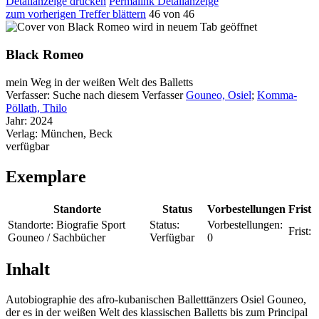
Detailanzeige drucken
Permalink Detailanzeige
zum vorherigen Treffer blättern
46 von 46
wird in neuem Tab geöffnet
Black Romeo
mein Weg in der weißen Welt des Balletts
Verfasser:
Suche nach diesem Verfasser
Gouneo, Osiel
;
Komma-
Pöllath, Thilo
Jahr:
2024
Verlag:
München, Beck
verfügbar
Exemplare
Standorte
Status
Vorbestellungen
Frist
Standorte:
Biografie Sport
Status:
Vorbestellungen:
Frist:
Gouneo / Sachbücher
Verfügbar
0
Inhalt
Autobiographie des afro-kubanischen Balletttänzers Osiel Gouneo,
der es in der weißen Welt des klassischen Balletts bis zum Principal