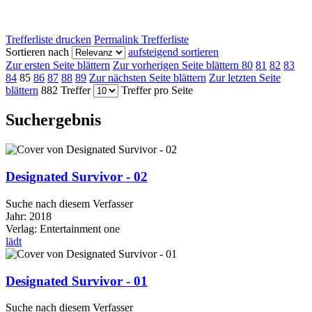
Trefferliste drucken
Permalink Trefferliste
Sortieren nach
aufsteigend sortieren
Zur ersten Seite blättern
Zur vorherigen Seite blättern
80
81
82
83
84
85
86
87
88
89
Zur nächsten Seite blättern
Zur letzten Seite
blättern
882 Treffer
Treffer pro Seite
Suchergebnis
Designated Survivor - 02
Suche nach diesem Verfasser
Jahr:
2018
Verlag:
Entertainment one
lädt
Designated Survivor - 01
Suche nach diesem Verfasser