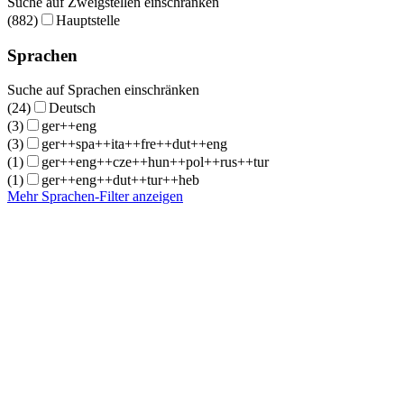
Suche auf Zweigstellen einschränken
(882)
Hauptstelle
Sprachen
Suche auf Sprachen einschränken
(24)
Deutsch
(3)
ger++eng
(3)
ger++spa++ita++fre++dut++eng
(1)
ger++eng++cze++hun++pol++rus++tur
(1)
ger++eng++dut++tur++heb
Mehr Sprachen-Filter anzeigen