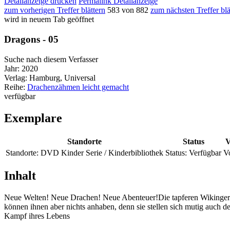
Detailanzeige drucken
Permalink Detailanzeige
zum vorherigen Treffer blättern
583 von 882
zum nächsten Treffer blä
wird in neuem Tab geöffnet
Dragons - 05
Suche nach diesem Verfasser
Jahr:
2020
Verlag:
Hamburg, Universal
Reihe:
Drachenzähmen leicht gemacht
verfügbar
Exemplare
Standorte
Status
V
Standorte:
DVD Kinder Serie / Kinderbibliothek
Status:
Verfügbar
V
Inhalt
Neue Welten! Neue Drachen! Neue Abenteuer!Die tapferen Wikinger u
können ihnen aber nichts anhaben, denn sie stellen sich mutig auch d
Kampf ihres Lebens