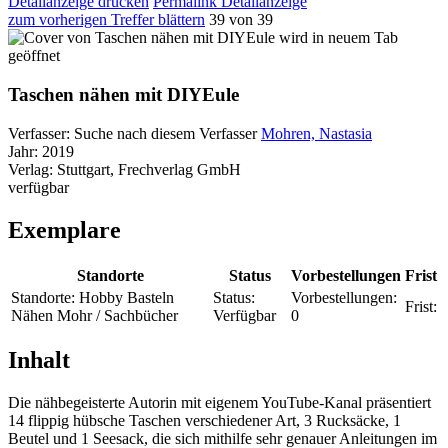
Detailanzeige drucken
Permalink Detailanzeige
zum vorherigen Treffer blättern
39 von 39
wird in neuem Tab
geöffnet
Taschen nähen mit DIYEule
Verfasser:
Suche nach diesem Verfasser
Mohren, Nastasia
Jahr:
2019
Verlag:
Stuttgart, Frechverlag GmbH
verfügbar
Exemplare
Standorte
Status
Vorbestellungen
Frist
Standorte:
Hobby Basteln
Status:
Vorbestellungen:
Frist:
Nähen Mohr / Sachbücher
Verfügbar
0
Inhalt
Die nähbegeisterte Autorin mit eigenem YouTube-Kanal präsentiert
14 flippig hübsche Taschen verschiedener Art, 3 Rucksäcke, 1
Beutel und 1 Seesack, die sich mithilfe sehr genauer Anleitungen im