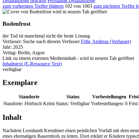
Detailanzeige drucken
Permalink Detailanzeige
zum vorherigen Treffer blättern
102 von 1063
zum nächsten Treffer bl
wird in neuem Tab geöffnet
Bodenfrost
der Tod ist manchmal nicht die beste Lösung
Verfasser:
Suche nach diesem Verfasser
Föhr, Andreas (Verfasser)
Jahr:
2025
Verlag:
Berlin, Argon
Link zu einem externen Medieninhalt - wird in neuem Tab geöffnet
Inhaltstext (E-Ressource Text)
verfügbar
Exemplare
Standorte
Status
Vorbestellungen
Frist
Standorte:
Hörbuch Krimi
Status:
Verfügbar
Vorbestellungen:
0
Frist:
Inhalt
Nachdem Leonhardt Kreuthner einen peinlichen Vorfall mit dem neuen 
eines ehemaligen Bauernhofs zu leiten. Dort erklärt er Kindern typisc