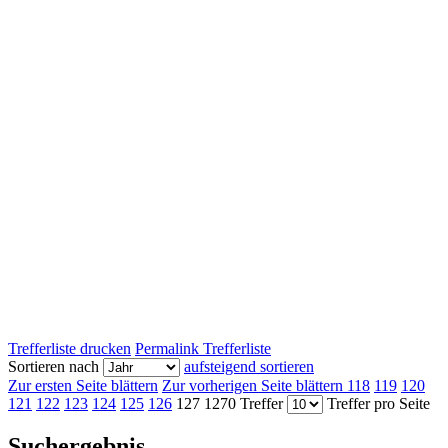
Trefferliste drucken
Permalink Trefferliste
Sortieren nach
aufsteigend sortieren
Zur ersten Seite blättern
Zur vorherigen Seite blättern
118
119
120
121
122
123
124
125
126
127
1270 Treffer
Treffer pro Seite
Suchergebnis