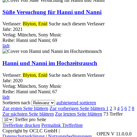
Süße Versuchung für Hanni und Nanni
Verfasser:
Blyton,
Enid
Suche nach diesem Verfasser
Jahr:
2021
Verlag:
München, Sony Music
Reihe:
Hanni und Nanni; 69
lädt
Hanni und Nanni im Hochzeitsrausch
Verfasser:
Blyton,
Enid
Suche nach diesem Verfasser
Jahr:
2020
Verlag:
München, Sony Music
Reihe:
Hanni und Nanni; 67
lädt
Sortieren nach
aufsteigend sortieren
Zur ersten Seite blättern
Zur vorherigen Seite blättern
1
2
3
4
5
6
7
8
Zur nächsten Seite blättern
Zur letzten Seite blättern
73 Treffer
Treffer pro Seite
Trefferliste drucken
Permalink Trefferliste
Copyright by OCLC GmbH
|
OPEN V 11.0.0.0
Datenschutzerklärung
|
Nutzungsbedingungen