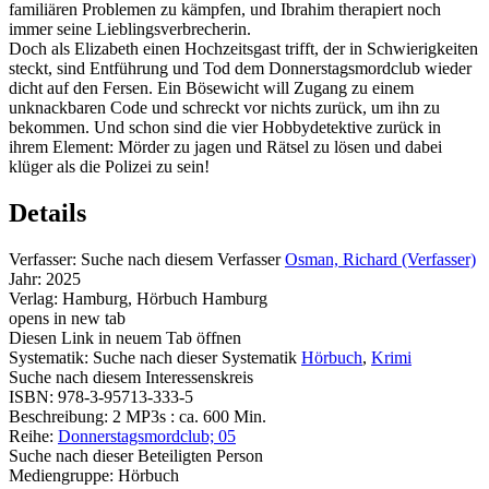
familiären Problemen zu kämpfen, und Ibrahim therapiert noch
immer seine Lieblingsverbrecherin.
Doch als Elizabeth einen Hochzeitsgast trifft, der in Schwierigkeiten
steckt, sind Entführung und Tod dem Donnerstagsmordclub wieder
dicht auf den Fersen. Ein Bösewicht will Zugang zu einem
unknackbaren Code und schreckt vor nichts zurück, um ihn zu
bekommen. Und schon sind die vier Hobbydetektive zurück in
ihrem Element: Mörder zu jagen und Rätsel zu lösen und dabei
klüger als die Polizei zu sein!
Details
Verfasser:
Suche nach diesem Verfasser
Osman, Richard (Verfasser)
Jahr:
2025
Verlag:
Hamburg, Hörbuch Hamburg
opens in new tab
Diesen Link in neuem Tab öffnen
Systematik:
Suche nach dieser Systematik
Hörbuch
,
Krimi
Suche nach diesem Interessenskreis
ISBN:
978-3-95713-333-5
Beschreibung:
2 MP3s : ca. 600 Min.
Reihe:
Donnerstagsmordclub; 05
Suche nach dieser Beteiligten Person
Mediengruppe:
Hörbuch